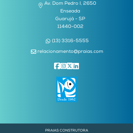
Av. Dom Pedro I, 2650
Enseada
Guarujá - SP
11440-002
(13) 3316-5555
relacionamento@praias.com
PRAIAS CONSTRUTORA